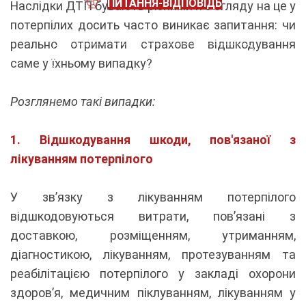
ПИТАННЯ-ВІДПОВІДЬ
Наслідки ДТП бувають різними й з огляду на це у
потерпілих досить часто виникає запитання: чи
реально отримати страхове відшкодування
ОТРИМАТИ КОНСУЛЬТАЦІЮ
саме у їхньому випадку?
Розглянемо такі випадки:
1. Відшкодування шкоди, пов'язаної з
лікуванням потерпілого
У зв’язку з лікуванням потерпілого
відшкодовуються витрати, пов’язані з
доставкою, розміщенням, утриманням,
діагностикою, лікуванням, протезуванням та
реабілітацією потерпілого у закладі охорони
здоров’я, медичним піклуванням, лікуванням у