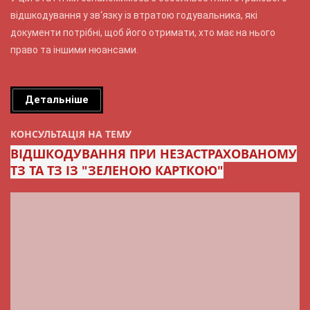
відшкодування у зв‘язку із втратою годувальника, які
документи потрібні, щоб його отримати, хто має на нього
право та іншими нюансами.
Детальніше
КОНСУЛЬТАЦІЯ НА ТЕМУ
ВІДШКОДУВАННЯ ПРИ НЕЗАСТРАХОВАНОМУ
ТЗ ТА ТЗ ІЗ "ЗЕЛЕНОЮ КАРТКОЮ"