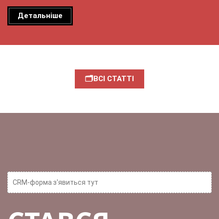
Детальніше
🗂ВСІ СТАТТІ
CRM-форма з'явиться тут