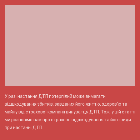
У разі настання ДТП потерпілий може вимагати
відшкодування збитків, завданих його життю, здоров‘ю та
майну від страхової компанії винуватця ДТП. Тож, у цій статті
ми розповімо вам про страхове відшкодування та його види
при настанні ДТП.