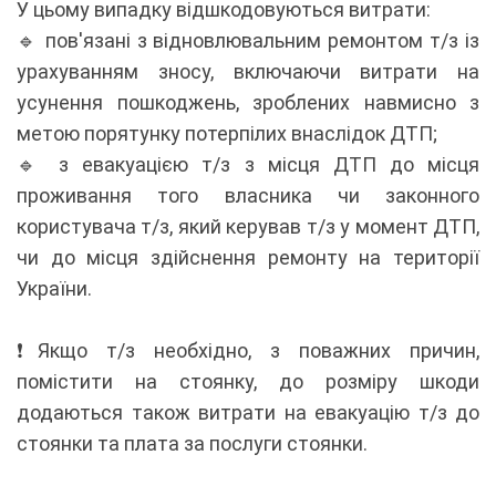
У цьому випадку відшкодовуються витрати:
🔹 пов'язані з відновлювальним ремонтом т/з із
урахуванням зносу, включаючи витрати на
усунення пошкоджень, зроблених навмисно з
метою порятунку потерпілих внаслідок ДТП;
🔹 з евакуацією т/з з місця ДТП до місця
проживання того власника чи законного
користувача т/з, який керував т/з у момент ДТП,
чи до місця здійснення ремонту на території
України.
❗️Якщо т/з необхідно, з поважних причин,
помістити на стоянку, до розміру шкоди
додаються також витрати на евакуацію т/з до
стоянки та плата за послуги стоянки.