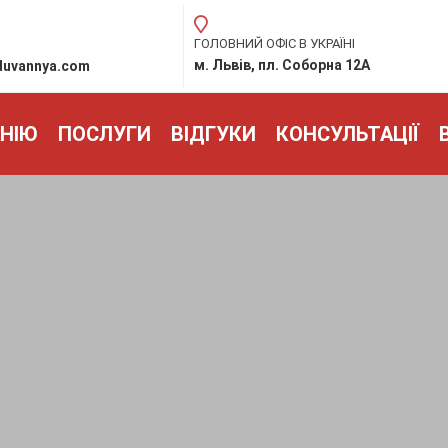
ГОЛОВНИЙ ОФІС В УКРАЇНІ
м. Львів, пл. Соборна 12А
duvannya.com
НІЮ
ПОСЛУГИ
ВІДГУКИ
КОНСУЛЬТАЦІЇ