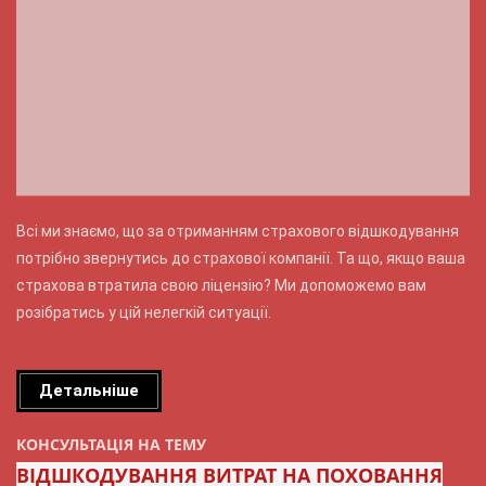
Всі ми знаємо, що за отриманням страхового відшкодування
потрібно звернутись до страхової компанії. Та що, якщо ваша
страхова втратила свою ліцензію? Ми допоможемо вам
розібратись у цій нелегкій ситуації.
Детальніше
КОНСУЛЬТАЦІЯ НА ТЕМУ
ВІДШКОДУВАННЯ ВИТРАТ НА ПОХОВАННЯ