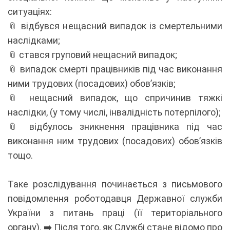
ситуаціях:
📎 відбувся нещасний випадок із смертельними
наслідками;
📎 стався груповий нещасний випадок;
📎 випадок смерті працівників під час виконання
ними трудових (посадових) обов’язків;
📎 нещасний випадок, що спричинив тяжкі
наслідки, (у тому числі, інвалідність потерпілого);
📎 відбулось зникнення працівника під час
виконання ним трудових (посадових) обов’язків
тощо.
Таке розслідування починається з письмового
повідомлення роботодавця Державної служби
України з питань праці (її територіального
органу). ➡️ Після того, як Службі стане відомо про