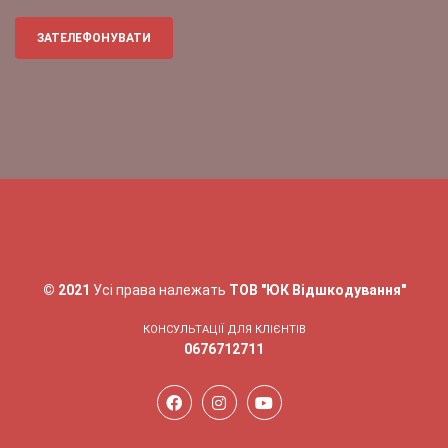
ЗАТЕЛЕФОНУВАТИ
© 2021
Усі права належать
ТОВ "ЮК Відшкодування"
КОНСУЛЬТАЦІЇ ДЛЯ КЛІЄНТІВ
0676712711