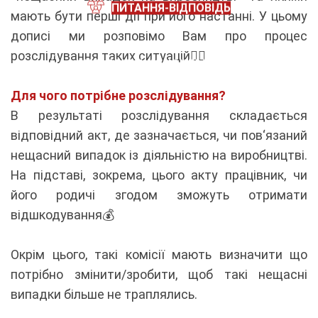
ПИТАННЯ-ВІДПОВІДЬ
мають бути перші дії при його настанні. У цьому
дописі ми розповімо Вам про процес
розслідування таких ситуацій🕵️‍♀️
ОТРИМАТИ КОНСУЛЬТАЦІЮ
Для чого потрібне розслідування?
В результаті розслідування складається
відповідний акт, де зазначається, чи пов‘язаний
нещасний випадок із діяльністю на виробництві.
На підставі, зокрема, цього акту працівник, чи
його родичі згодом зможуть отримати
відшкодування💰
Окрім цього, такі комісії мають визначити що
потрібно змінити/зробити, щоб такі нещасні
випадки більше не траплялись.