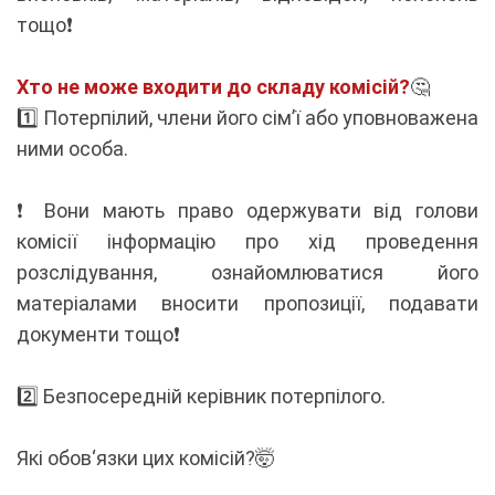
тощо❗️
Хто не може входити до складу комісій?
🤔
1️⃣ Потерпілий, члени його сім’ї або уповноважена
ними особа.
❗️ Вони мають право одержувати від голови
комісії інформацію про хід проведення
розслідування, ознайомлюватися його
матеріалами вносити пропозиції, подавати
документи тощо❗️
2️⃣ Безпосередній керівник потерпілого.
Які обов‘язки цих комісій?🤯