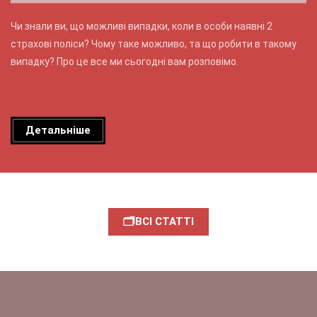
Чи знали ви, що можливі випадки, коли в особи наявні 2
страхові поліси? Чому таке можливо, та що робити в такому
випадку? Про це все ми сьогодні вам розповімо.
Детальніше
🗂ВСІ СТАТТІ