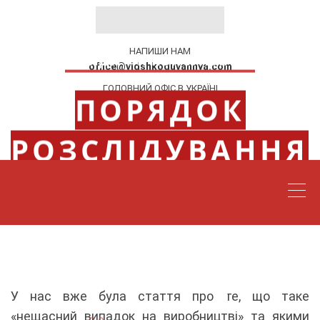
НАПИШИ НАМ
ЮРИДИЧНІ КОНСУЛЬТАЦІЇ
office@vidshkoduvannya.com
ГОЛОВНИЙ ОФІС В УКРАЇНІ
ПОРЯДОК
м. Львів, пл. Соборна 12А
ЗАТЕЛЕФОНУЙ
РОЗСЛІДУВАННЯ
0676712711
НЕЩАСНОГО
ВИПАДКУ НА
ВИРОБНИЦТВІ
У нас вже була стаття про те, що таке
«нещасний випадок на виробництві» та якими