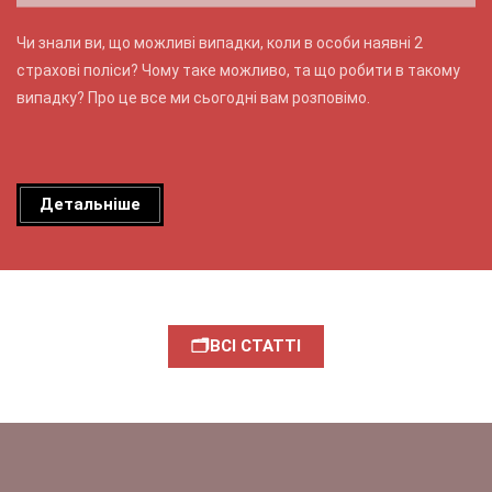
Чи знали ви, що можливі випадки, коли в особи наявні 2
страхові поліси? Чому таке можливо, та що робити в такому
випадку? Про це все ми сьогодні вам розповімо.
Детальніше
🗂ВСІ СТАТТІ