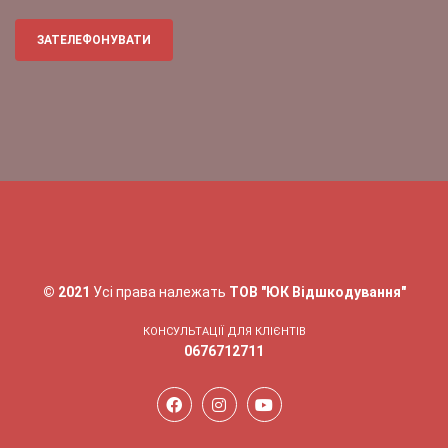
ЗАТЕЛЕФОНУВАТИ
© 2021
Усі права належать
ТОВ "ЮК Відшкодування"
КОНСУЛЬТАЦІЇ ДЛЯ КЛІЄНТІВ
0676712711