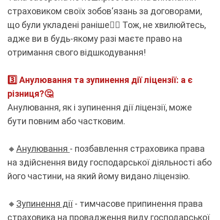
страховиком своїх зобов‘язань за договорами,
що були укладені раніше☝🏻 Тож, не хвилюйтесь,
адже ви в будь-якому разі маєте право на
отримання свого відшкодування!
3️⃣ Анулювання та зупинення дії ліцензії: а є
різниця?🤔
Анулювання, як і зупинення дії ліцензії, може
бути повним або частковим.
🔸
Анулювання
- позбавлення страховика права
на здійснення виду господарської діяльності або
його частини, на який йому видано ліцензію.
🔸
Зупинення дії
- тимчасове припинення права
страховика на провадження виду господарської