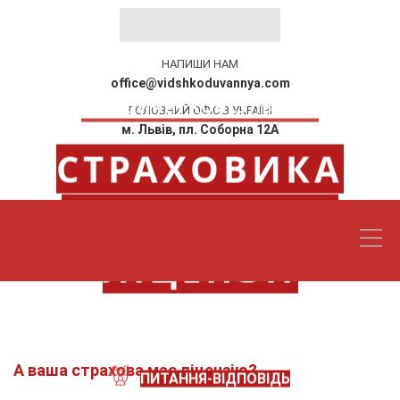
НАПИШИ НАМ
office@vidshkoduvannya.com
ЮРИДИЧНІ КОНСУЛЬТАЦІЇ
ГОЛОВНИЙ ОФІС В УКРАЇНІ
м. Львів, пл. Соборна 12А
СТРАХОВИКА
ЗАТЕЛЕФОНУЙ
0676712711
ПОЗБАВИЛИ
ЛІЦЕНЗІЇ
ЩО РОБИТИ?
А ваша страхова має ліцензію?
ПИТАННЯ-ВІДПОВІДЬ