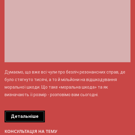
Думаємо, що вже всі чули про безліч резонансних справ, де
було стягнуто тисячі, а то й мільйони на відшкодування
моральної шкоди. Що таке «моральна шкода» та як
визначають її розмір - розповімо вам сьогодні.
Детальніше
КОНСУЛЬТАЦІЯ НА ТЕМУ