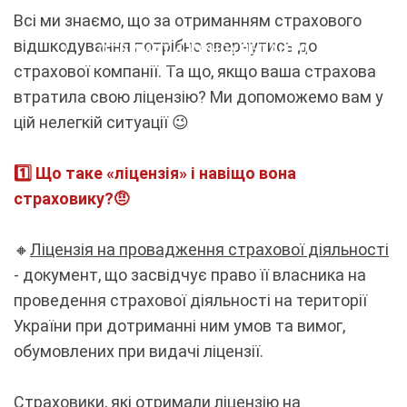
Всі ми знаємо, що за отриманням страхового
відшкодування потрібно звернутись до
ОТРИМАТИ КОНСУЛЬТАЦІЮ
страхової компанії. Та що, якщо ваша страхова
втратила свою ліцензію? Ми допоможемо вам у
цій нелегкій ситуації 😉
1️⃣ Що таке «ліцензія» і навіщо вона
страховику?🤨
🔸
Ліцензія на провадження страхової діяльності
- документ, що засвідчує право її власника на
проведення страхової діяльності на території
України при дотриманні ним умов та вимог,
обумовлених при видачі ліцензії.
Страховики, які отримали ліцензію на